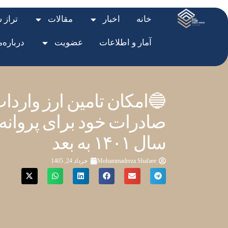
خانه
اخبار
مقالات
تراز 
آمار و اطلاعات
عضویت
درباره‌م
🔵امکان تامین ارز واردا
صادرات خود برای پروانه
سال ۱۴۰۱ به بعد
Mohammadreza Shafaee
خرداد 24, 1405