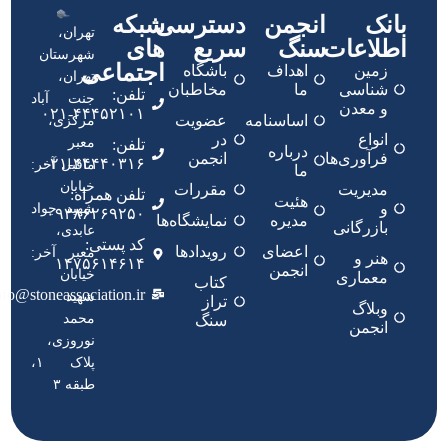
بانک
انجمن
دسترسی
شبکه
تهران،
اطلاعات
سنگ
سریع
های
شهرستان
اجتماعی
زمین
اهداف
باشگاه
تهران،
شناسی
ما
مخاطبان
تلفن:
جنت آباد
و معدن
۴۴۴۵۲۱۰۱-۰۲۱
اساسنامه
عضویت
مرکزی،
انواع
در
معبر
تلفن:
درباره
فرآوری‌ها
انجمن
۴۴۴۴۰۳۱۶-۰۲۱
ماقبل آخر:
ما
خیابان
مدیریت
مقررات
تلفن همراه:
هئیت
و
شهید جواد
۰۹۳۸۶۲۶۹۲۵۰
مدیره
نمایشگاه‌ها
بازرگانی
عابدی،
کد پستی:
اعضای
رویدادها
معبر آخر:
هنر و
۱۴۷۵۶۱۴۶۱۴
انجمن
خیابان
معماری
کتاب
nfo@stoneassociation.ir
شهید
تراز
وبلاگ
محمد
سنگ
انجمن
نوروزی،
پلاک ۱،
طبقه ۳