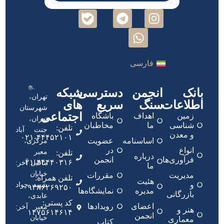
فارسی
بانک
انجمن
دسترسی
شبکه
تهران،
اطلاعات
سنگ
سریع
های
شهرستان
اجتماعی
زمین
اهداف
باشگاه
تهران،
شناسی
ما
مخاطبان
تلفن:
جنت آباد
و معدن
۴۴۴۵۲۱۰۱-۰۲۱
اساسنامه
عضویت
مرکزی،
انواع
در
معبر
تلفن:
درباره
فرآوری‌ها
انجمن
۴۴۴۴۰۳۱۶-۰۲۱
ماقبل آخر:
ما
خیابان
مدیریت
مقررات
تلفن همراه:
هئیت
و
شهید جواد
۰۹۳۸۶۲۶۹۲۵۰
مدیره
نمایشگاه‌ها
بازرگانی
عابدی،
کد پستی:
اعضای
رویدادها
معبر آخر:
هنر و
۱۴۷۵۶۱۴۶۱۴
انجمن
خیابان
معماری
کتاب