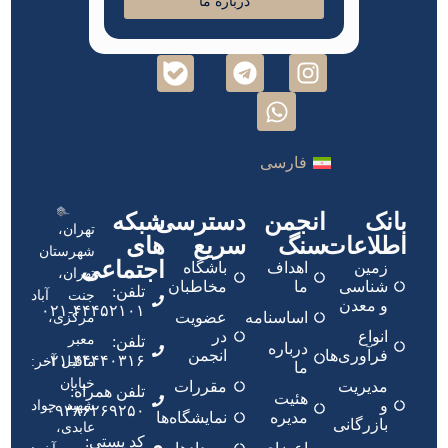
درباره ما
فارسی
بانک
انجمن
دسترسی
شبکه
تهران،
اطلاعات
سنگ
سریع
های
شهرستان
اجتماعی
زمین
اهداف
باشگاه
تهران،
شناسی
ما
مخاطبان
تلفن:
جنت آباد
و معدن
۴۴۴۵۲۱۰۱-۰۲۱
اساسنامه
عضویت
مرکزی،
انواع
در
معبر
تلفن:
درباره
فرآوری‌ها
انجمن
۴۴۴۴۰۳۱۶-۰۲۱
ماقبل آخر:
ما
خیابان
مدیریت
مقررات
تلفن همراه:
هئیت
و
شهید جواد
۰۹۳۸۶۲۶۹۲۵۰
مدیره
نمایشگاه‌ها
بازرگانی
عابدی،
کد پستی: