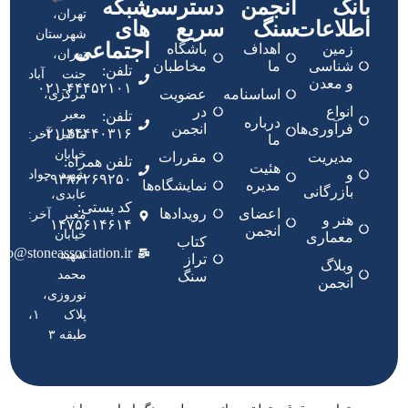
بانک
انجمن
دسترسی
شبکه
تهران،
اطلاعات
سنگ
سریع
های
شهرستان
اجتماعی
زمین
اهداف
باشگاه
تهران،
شناسی
ما
مخاطبان
تلفن:
جنت آباد
و معدن
۴۴۴۵۲۱۰۱-۰۲۱
اساسنامه
عضویت
مرکزی،
انواع
در
معبر
تلفن:
درباره
فرآوری‌ها
انجمن
۴۴۴۴۰۳۱۶-۰۲۱
ماقبل آخر:
ما
خیابان
مدیریت
مقررات
تلفن همراه:
هئیت
و
شهید جواد
۰۹۳۸۶۲۶۹۲۵۰
مدیره
نمایشگاه‌ها
بازرگانی
عابدی،
کد پستی:
اعضای
رویدادها
معبر آخر:
هنر و
۱۴۷۵۶۱۴۶۱۴
انجمن
خیابان
معماری
کتاب
nfo@stoneassociation.ir
شهید
تراز
وبلاگ
محمد
سنگ
انجمن
نوروزی،
پلاک ۱،
طبقه ۳
اسپارک سافت