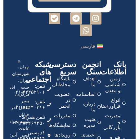
فارسی
بانک
انجمن
دسترسی
شبکه
تهران،
اطلاعات
سنگ
سریع
های
شهرستان
اجتماعی
زمین
اهداف
باشگاه
تهران،
شناسی
ما
مخاطبان
تلفن:
جنت آباد
و معدن
۴۴۴۵۲۱۰۱-۰۲۱
اساسنامه
عضویت
مرکزی،
انواع
در
معبر
تلفن:
درباره
فرآوری‌ها
انجمن
۴۴۴۴۰۳۱۶-۰۲۱
ماقبل آخر:
ما
خیابان
مدیریت
مقررات
تلفن همراه:
هئیت
و
شهید جواد
۰۹۳۸۶۲۶۹۲۵۰
مدیره
نمایشگاه‌ها
بازرگانی
عابدی،
کد پستی:
اعضای
رویدادها
معبر آخر:
هنر و
۱۴۷۵۶۱۴۶۱۴