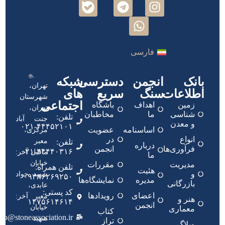
فارسی
بانک
انجمن
دسترسی
شبکه
تهران،
اطلاعات
سنگ
سریع
های
شهرستان
اجتماعی
زمین
اهداف
باشگاه
تهران،
شناسی
ما
مخاطبان
تلفن:
جنت آباد
و معدن
۴۴۴۵۲۱۰۱-۰۲۱
اساسنامه
عضویت
مرکزی،
انواع
در
معبر
تلفن:
درباره
فرآوری‌ها
انجمن
۴۴۴۴۰۳۱۶-۰۲۱
ماقبل آخر:
ما
خیابان
مدیریت
مقررات
تلفن همراه:
هئیت
و
شهید جواد
۰۹۳۸۶۲۶۹۲۵۰
مدیره
نمایشگاه‌ها
بازرگانی
عابدی،
کد پستی:
اعضای
رویدادها
معبر آخر:
هنر و
۱۴۷۵۶۱۴۶۱۴
انجمن
خیابان
معماری
کتاب
nfo@stoneassociation.ir
شهید
تراز
وبلاگ