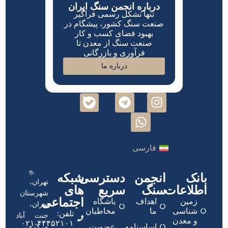
درباره انجمن سنگ ایران
تنها تشکل رسمی فراگیر
صنعت سنگ کشور، پیشگام در
بهبود فضای کسب و کار
صنعت سنگ از معدن تا
فرآوری و بازرگانی
درباره ما
فارسی
بانک
انجمن
دسترسی
شبکه
تهران،
اطلاعات
سنگ
سریع
های
شهرستان
اجتماعی
زمین
اهداف
باشگاه
تهران،
شناسی
ما
مخاطبان
تلفن:
جنت آباد
و معدن
۴۴۴۵۲۱۰۱-۰۲۱
اساسنامه
عضویت
مرکزی،