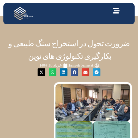
ضرورت تحول در استخراج سنگ طبیعی و
بکارگیری تکنولوژی های نوین
Haniyeh Samavat
خرداد 18, 1404