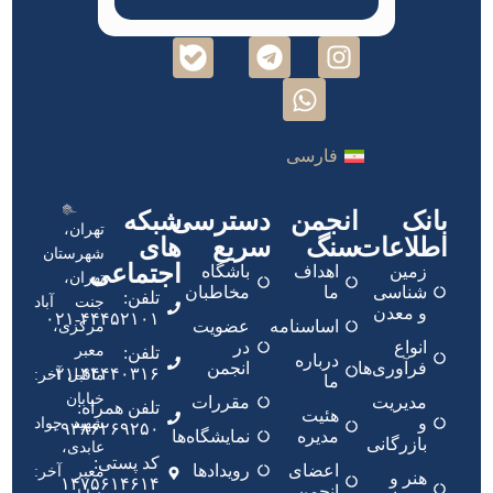
فارسی
بانک
انجمن
دسترسی
شبکه
تهران،
اطلاعات
سنگ
سریع
های
شهرستان
اجتماعی
زمین
اهداف
باشگاه
تهران،
شناسی
ما
مخاطبان
تلفن:
جنت آباد
و معدن
۴۴۴۵۲۱۰۱-۰۲۱
اساسنامه
عضویت
مرکزی،
انواع
در
معبر
تلفن:
درباره
فرآوری‌ها
انجمن
۴۴۴۴۰۳۱۶-۰۲۱
ماقبل آخر:
ما
خیابان
مدیریت
مقررات
تلفن همراه:
هئیت
و
شهید جواد
۰۹۳۸۶۲۶۹۲۵۰
مدیره
نمایشگاه‌ها
بازرگانی
عابدی،
کد پستی:
اعضای
رویدادها
معبر آخر:
هنر و
۱۴۷۵۶۱۴۶۱۴
انجمن