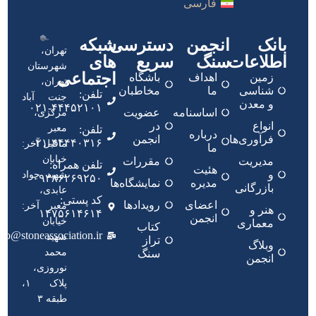
فارسی
بانک
انجمن
دسترسی
شبکه
تهران،
اطلاعات
سنگ
سریع
های
شهرستان
اجتماعی
زمین
اهداف
باشگاه
تهران،
شناسی
ما
مخاطبان
تلفن:
جنت آباد
و معدن
۴۴۴۵۲۱۰۱-۰۲۱
اساسنامه
عضویت
مرکزی،
انواع
در
معبر
تلفن:
درباره
فرآوری‌ها
انجمن
۴۴۴۴۰۳۱۶-۰۲۱
ماقبل آخر:
ما
خیابان
مدیریت
مقررات
تلفن همراه:
هئیت
و
شهید جواد
۰۹۳۸۶۲۶۹۲۵۰
مدیره
نمایشگاه‌ها
بازرگانی
عابدی،
کد پستی:
اعضای
رویدادها
معبر آخر:
هنر و
۱۴۷۵۶۱۴۶۱۴
انجمن
خیابان
معماری
کتاب
nfo@stoneassociation.ir
شهید
تراز
وبلاگ
محمد
سنگ
انجمن
نوروزی،
پلاک ۱،
طبقه ۳