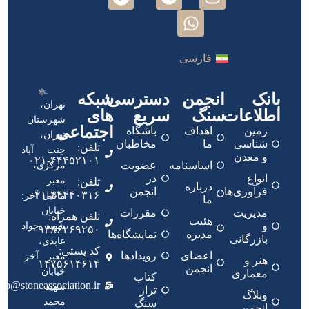
فارسی
بانک
انجمن
دسترسی
شبکه
تهران،
اطلاعات
سنگ
سریع
های
شهرستان
اجتماعی
زمین
اهداف
باشگاه
تهران،
شناسی
ما
مخاطبان
تلفن:
جنت آباد
و معدن
۴۴۴۵۲۱۰۱-۰۲۱
اساسنامه
عضویت
مرکزی،
انواع
در
معبر
تلفن:
درباره
فرآوری‌ها
انجمن
۴۴۴۴۰۳۱۶-۰۲۱
ماقبل آخر:
ما
خیابان
مدیریت
مقررات
تلفن همراه:
هئیت
و
شهید جواد
۰۹۳۸۶۲۶۹۲۵۰
مدیره
نمایشگاه‌ها
بازرگانی
عابدی،
کد پستی:
اعضای
رویدادها
معبر آخر:
هنر و
۱۴۷۵۶۱۴۶۱۴
انجمن
خیابان
معماری
کتاب
nfo@stoneassociation.ir
شهید
تراز
وبلاگ
محمد
سنگ
انجمن