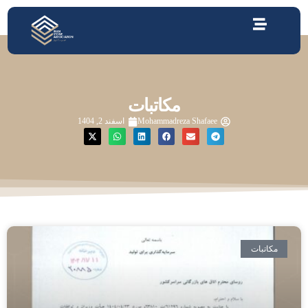
مکاتبات
Mohammadreza Shafaee
اسفند 2, 1404
مکاتبات